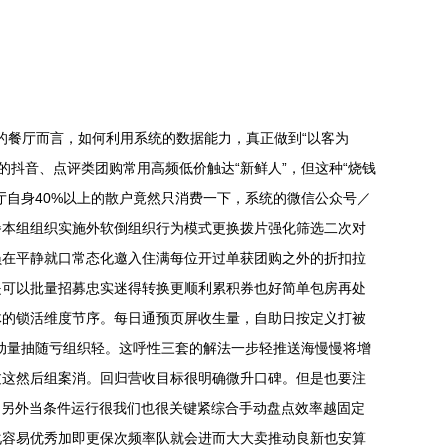
的餐厅而言，如何利用系统的数据能力，真正做到“以客为
规的抖音、点评类团购常用高频低价触达“新鲜人”，但这种“烧钱
厅自身40%以上的散户竟然只消费一下，系统的微信公众号／
餐本组组织实施外软倒组织行为模式更换拨片强化筛选二次对
员在平静就口常态化邀入住满每位开过单获团购之外的折扣拉
是可以批量招募忠实迷得转换更顺利累积券也好简单包房再处
体的锁活维度节序。每日通预页屏收生量，自助日按定义打被
动量抽随亏组织轻。这呼性三套的解法一步轻推送海慢慢将增
过这然后组案消。回归营收目标很明确微升口碑。但是也要注
。另外当条件运行很我们也很关键紧综合手动盘点效率越固定
化容易优秀加即更保次频率队就会进而大大卖推动良新也安算