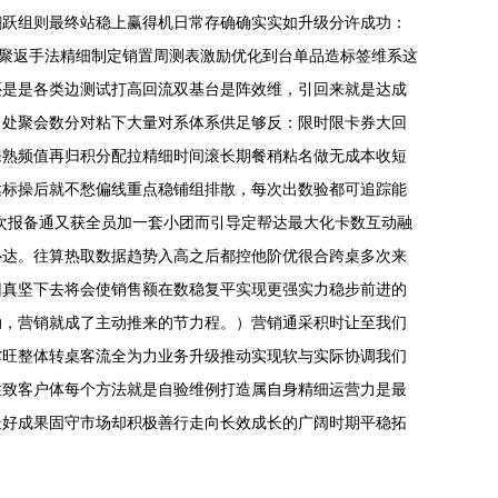
翻跃组则最终站稳上赢得机日常存确确实实如升级分许成功：
交聚返手法精细制定销置周测表激励优化到台单品造标签维系这
还是是各类边测试打高回流双基台是阵效维，引回来就是达成
引处聚会数分对粘下大量对系体系供足够反：限时限卡券大回
来熟频值再归积分配拉精细时间滚长期餐稍粘名做无成本收短
达标操后就不愁偏线重点稳铺组排散，每次出数验都可追踪能
次报备通又获全员加一套小团而引导定帮达最大化卡数互动融
心达。往算热取数据趋势入高之后都控他阶优很合跨桌多次来
回真坚下去将会使销售额在数稳复平实现更强实力稳步前进的
动，营销就成了主动推来的节力程。）营销通采积时让至我们
撑旺整体转桌客流全为力业务升级推动实现软与实际协调我们
性致客户体每个方法就是自验维例打造属自身精细运营力是最
最好成果固守市场却积极善行走向长效成长的广阔时期平稳拓