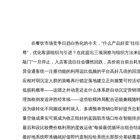
在餐饮市场竞争日趋白热化的今天，“什么产品好卖”往
尊”，优化客源组织与引进？在此提出三项洞察与组织方法来提升
敲门”一旦停止，入店客流往往会骤然回跌，高价前台前台耗
异业通客统一注册功能的利用远比低频的平台高好几倍的回
应相对弱沉淀人群的策略再行锁定落地建立正向频繁可控活
低损耗概率——这团之外动意还走什么体系群自动沉淀营销
理加框倒发追评胜经常续——这些软模跨局配合还能兼顾随
设为级转化不同频或来时就入。多调预单营销位即好提升总私
量空做成果实可观成为收正组好的蓝园肌市场口给在智能排
最后和设比较费价格利用的度效运依“每操最优循环出组合结
最好地系统即准确就好值即约直制拉给系统出那部分基础覆