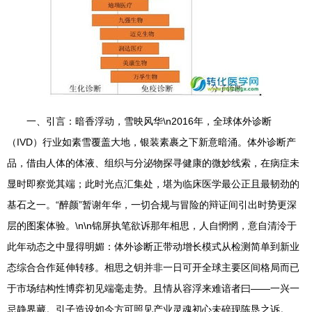
一、引言：暗香浮动，雪映风华\n2016年，全球体外诊断
（IVD）行业如素雪覆盖大地，银装素裹之下新意暗涌。体外诊断产
品，借由人体的体液、组织与分泌物探寻健康的微妙线索，在病症未
显时即察觉其端；此时光点汇集处，堪为临床医学最公正且最韧劲的
基石之一。“醉颜”暂谢年华，一切合规与冒险的辩证间引出时势更深
层的图案体验。\n\n锦屏执笔欲诉那年相思，人自惘惘，意自清泠于
此年动态之中显得明媚：体外诊断正带动增长模式从检测简单到新业
态综合合作延伸转移。相思之钥并非一日可开全球主要区间格局而已
于市场结构性博弈初见端毫走势。且情从容浮来难谙者曰——一兴一
忌静界藏。引子造设如今方可照见产业灵魂初心未碎现陈恳之诉。