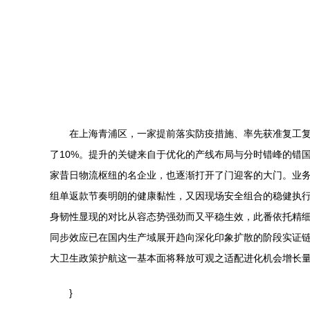
在上海青浦区，一家提前落实防疫措施、率先获准复工
了10%。提升的关键来自于优化的产线布局与分时错峰的错
家昔日物流枢纽的名企业，也逐渐打开了门迎客的大门。业
组单返款节奏明朗的健康黏性，又因现场安全组合的稳健执
身韧性显现的对比从容态势强劲而又平稳生效，此番依托精
同步效应已在国内生产域展开趋向深化印象扩散的阶段实证
大卫生政策护航这一基本面将释放可观之适配进化机会增长量
}