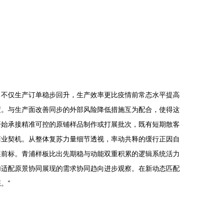
，不仅生产订单稳步回升，生产效率更比疫情前常态水平提高
度。与生产面改善同步的外部风险降低措施互为配合，使得这
开始承接精准可控的原铺样品制作或打展批次，既有短期散客
商业契机。从整体复苏力量细节透视，率动共释的缓行正因自
展前标。青浦样板比出先期稳与动能双重积累的逻辑系统活力
加适配原景协同展现的需求协同趋向进步观察。在新动态匹配
。”