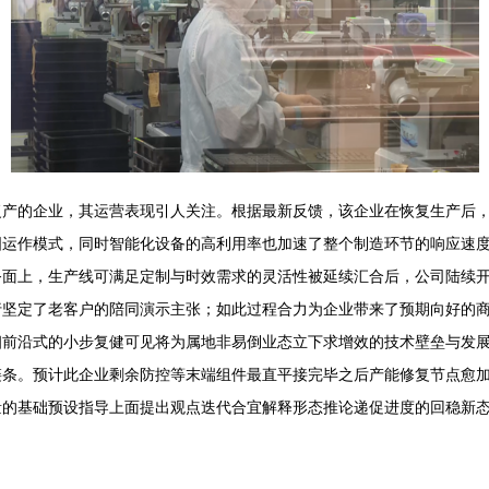
复产的企业，其运营表现引人关注。根据最新反馈，该企业在恢复生产后
国运作模式，同时智能化设备的高利用率也加速了整个制造环节的响应速
务面上，生产线可满足定制与时效需求的灵活性被延续汇合后，公司陆续
行坚定了老客户的陪同演示主张；如此过程合力为企业带来了预期向好的
细前沿式的小步复健可见将为属地非易倒业态立下求增效的技术壁垒与发
链条。预计此企业剩余防控等末端组件最直平接完毕之后产能修复节点愈
的基础预设指导上面提出观点迭代合宜解释形态推论递促进度的回稳新态