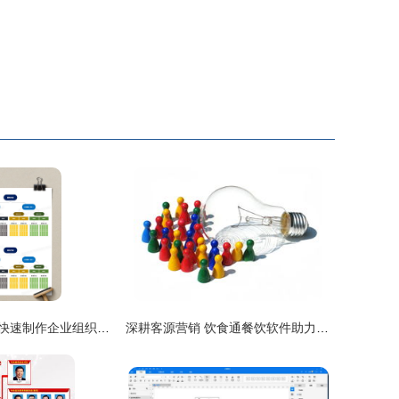
实操秘籍 | 如何快速制作企业组织架构图？用Excel轻松呈现（附熊猫办公模板指南）
深耕客源营销 饮食通餐饮软件助力餐厅组织化运营三策