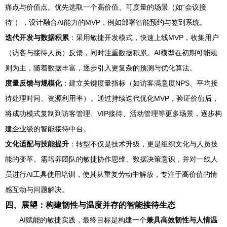
痛点与价值点。优先选取一个高价值、可度量的场景（如“会议接
待”），设计融合AI能力的MVP，例如部署智能预约与签到系统。
迭代开发与数据积累
：采用敏捷开发模式，快速上线MVP，收集用户
（访客与接待人员）反馈，同时注重数据积累。AI模型在初期可能规
则为主，随着数据丰富，逐步引入更复杂的预测与优化算法。
度量反馈与规模化
：建立关键度量指标（如访客满意度NPS、平均接
待处理时间、资源利用率）。通过持续迭代优化MVP，验证价值后，
将成功模式复制到访客管理、VIP接待、活动管理等更多场景，逐步构
建企业级的智能接待中台。
文化适配与技能提升
：转型不仅是技术升级，更是组织文化与人员技
能的变革。需培养团队的敏捷协作思维、数据决策意识，并对一线人
员进行AI工具使用培训，使其从重复劳动中解放，专注于高价值的情
感互动与问题解决。
四、展望：构建韧性与温度并存的智能接待生态
AI赋能的敏捷实践，最终目标是构建一个
兼具高效韧性与人情温