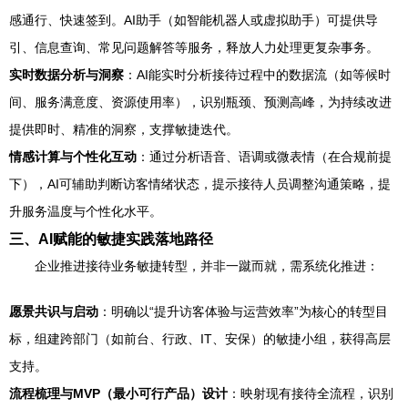
感通行、快速签到。AI助手（如智能机器人或虚拟助手）可提供导
引、信息查询、常见问题解答等服务，释放人力处理更复杂事务。
实时数据分析与洞察
：AI能实时分析接待过程中的数据流（如等候时
间、服务满意度、资源使用率），识别瓶颈、预测高峰，为持续改进
提供即时、精准的洞察，支撑敏捷迭代。
情感计算与个性化互动
：通过分析语音、语调或微表情（在合规前提
下），AI可辅助判断访客情绪状态，提示接待人员调整沟通策略，提
升服务温度与个性化水平。
三、AI赋能的敏捷实践落地路径
企业推进接待业务敏捷转型，并非一蹴而就，需系统化推进：
愿景共识与启动
：明确以“提升访客体验与运营效率”为核心的转型目
标，组建跨部门（如前台、行政、IT、安保）的敏捷小组，获得高层
支持。
流程梳理与MVP（最小可行产品）设计
：映射现有接待全流程，识别