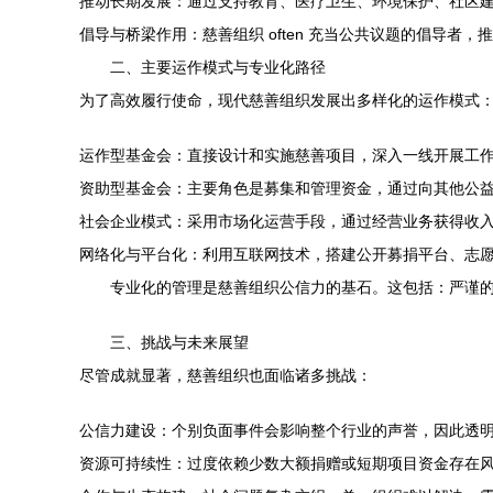
推动长期发展：通过支持教育、医疗卫生、环境保护、社区
倡导与桥梁作用：慈善组织 often 充当公共议题的倡导
二、主要运作模式与专业化路径
为了高效履行使命，现代慈善组织发展出多样化的运作模式
运作型基金会：直接设计和实施慈善项目，深入一线开展工
资助型基金会：主要角色是募集和管理资金，通过向其他公益组
社会企业模式：采用市场化运营手段，通过经营业务获得收入
网络化与平台化：利用互联网技术，搭建公开募捐平台、志
专业化的管理是慈善组织公信力的基石。这包括：严谨的
三、挑战与未来展望
尽管成就显著，慈善组织也面临诸多挑战：
公信力建设：个别负面事件会影响整个行业的声誉，因此透
资源可持续性：过度依赖少数大额捐赠或短期项目资金存在