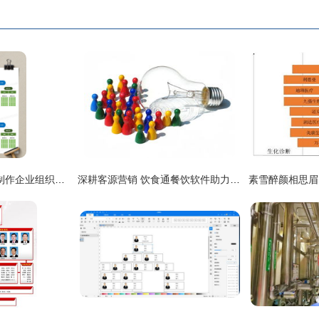
实操秘籍 | 如何快速制作企业组织架构图？用Excel轻松呈现（附熊猫办公模板指南）
深耕客源营销 饮食通餐饮软件助力餐厅组织化运营三策