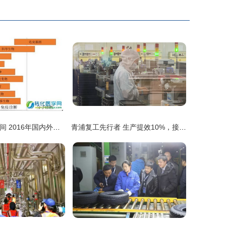
素雪醉颜相思眉间 2016年国内外体外诊断（IVD）行业发展现状分析及市场竞争格局
青浦复工先行者 生产提效10%，接待业务恢复显韧性